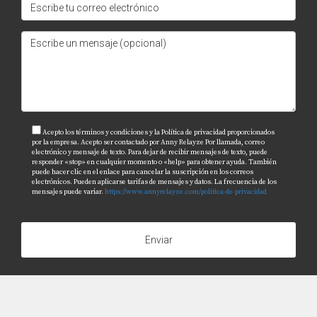
EE.UU., y no dudes en buscar ayuda profesional si lo
necesitas. Estoy aquí para ayudarte con cualquier
pregunta relacionada con tus inversiones inmobiliarias;
mi nombre es Anny Relayze y estoy disponible para
asesorarte en cada paso del camino hacia tu éxito
financiero.
Acepto los términos y condiciones y la Política de privacidad proporcionados
por la empresa. Acepto ser contactado por Anny Relayze Por llamada, correo
electrónico y mensaje de texto. Para dejar de recibir mensajes de texto, puede
responder «stop» en cualquier momento o «help» para obtener ayuda. También
puede hacer clic en el enlace para cancelar la suscripción en los correos
electrónicos. Pueden aplicarse tarifas de mensajes y datos. La frecuencia de los
mensajes puede variar.
https://www.annyrelayze.com/politica-de-privacidad
Enviar