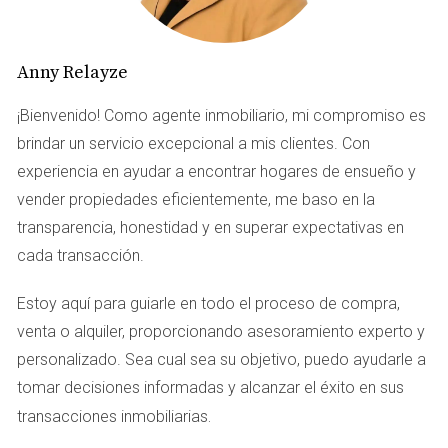
El funcionamiento del FIRPTA puede parecer
complicado al principio, pero desglosémoslo en pasos
sencillos. Cuando un extranjero decide vender su
Anny Relayze
propiedad, el comprador debe retener el 15% del precio
¡Bienvenido! Como agente inmobiliario, mi compromiso es
de venta y enviarlo al Servicio de Impuestos Internos
brindar un servicio excepcional a mis clientes. Con
(IRS). Este porcentaje puede variar dependiendo de
experiencia en ayudar a encontrar hogares de ensueño y
ciertos factores, como el tipo de propiedad y la situación
vender propiedades eficientemente, me baso en la
fiscal del vendedor. Además, existen excepciones y
transparencia, honestidad y en superar expectativas en
reducciones a esta retención que pueden aplicar en
cada transacción.
situaciones específicas. Por ejemplo, si el precio de venta
es inferior a $300,000 y el comprador tiene la intención de
Estoy aquí para guiarle en todo el proceso de compra,
usar la propiedad como residencia principal, no se
venta o alquiler, proporcionando asesoramiento experto y
requiere la retención.
personalizado. Sea cual sea su objetivo, puedo ayudarle a
Casos Prácticos
tomar decisiones informadas y alcanzar el éxito en sus
.
transacciones inmobiliarias
Caso 1: Venta de propiedad residencial