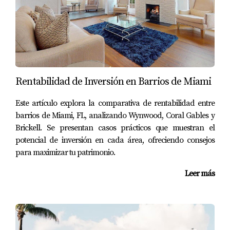
cuenta este costo adicional. A menudo, los inversores
pueden negociar estos términos antes de cerrar la
transacción para asegurarse de que ambas partes estén
protegidas.
Caso 3: Exenciones y excepciones
Rentabilidad de Inversión en Barrios de Miami
Finalmente, veamos a Carlos, un colombiano que está
Este artículo explora la comparativa de rentabilidad entre
vendiendo una propiedad valorada en $250,000. Dado
barrios de Miami, FL, analizando Wynwood, Coral Gables y
que el precio está por debajo del umbral establecido por
Brickell. Se presentan casos prácticos que muestran el
FIRPTA para la exención (menos de $300,000), Carlos no
potencial de inversión en cada área, ofreciendo consejos
tendrá que preocuparse por la retención del 15%. Este
para maximizar tu patrimonio.
tipo de exenciones son importantes porque pueden
Leer más
facilitar la venta y hacerla más atractiva tanto para
compradores como para vendedores.
Conclusión