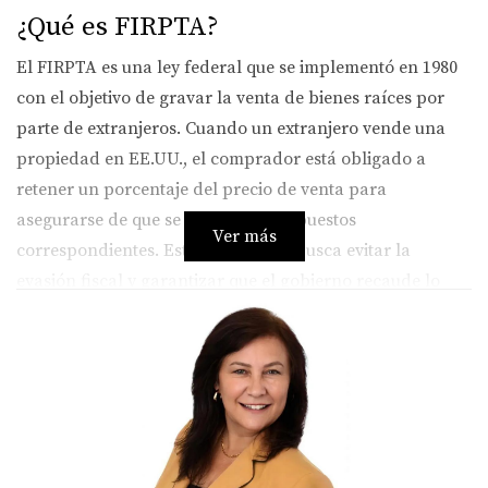
¿Qué es FIRPTA?
El FIRPTA es una ley federal que se implementó en 1980
con el objetivo de gravar la venta de bienes raíces por
parte de extranjeros. Cuando un extranjero vende una
propiedad en EE.UU., el comprador está obligado a
retener un porcentaje del precio de venta para
asegurarse de que se paguen los impuestos
Ver más
correspondientes. Este mecanismo busca evitar la
evasión fiscal y garantizar que el gobierno recaude lo
que le corresponde. Es fundamental entender esta ley no
solo para cumplir con las obligaciones fiscales, sino
también para evitar sorpresas desagradables durante
una transacción inmobiliaria.
¿Cómo funciona FIRPTA?