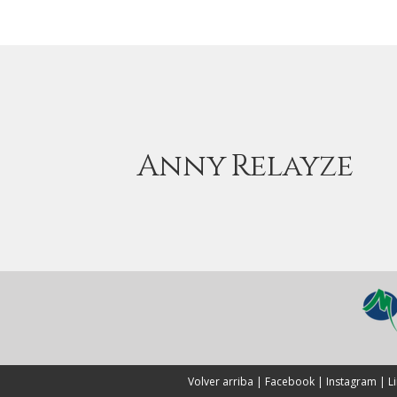
Anny
Relayze
Volver arriba
|
Facebook
|
Instagram
|
L