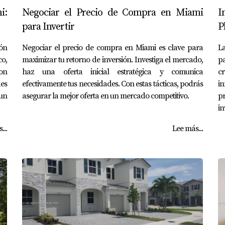
i:
Negociar el Precio de Compra en Miami
I
para Invertir
P
ón
Negociar el precio de compra en Miami es clave para
La
o,
maximizar tu retorno de inversión. Investiga el mercado,
pa
Con
haz una oferta inicial estratégica y comunica
c
des
efectivamente tus necesidades. Con estas tácticas, podrás
i
 un
asegurar la mejor oferta en un mercado competitivo.
p
in
...
Lee más...