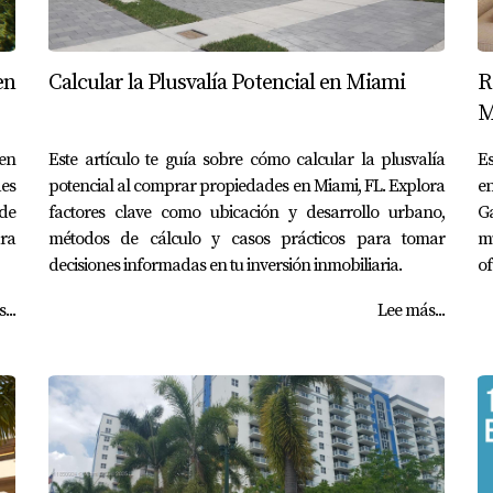
en
Calcular la Plusvalía Potencial en Miami
R
M
 en
Este artículo te guía sobre cómo calcular la plusvalía
Es
es
potencial al comprar propiedades en Miami, FL. Explora
en
 de
factores clave como ubicación y desarrollo urbano,
G
ara
métodos de cálculo y casos prácticos para tomar
m
decisiones informadas en tu inversión inmobiliaria.
of
...
Lee más...