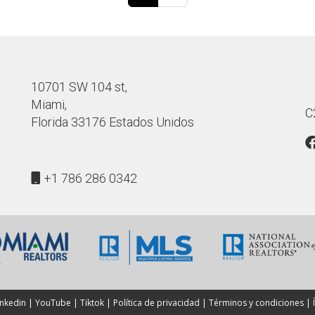
10701 SW 104 st,
Miami,
C
Florida 33176 Estados Unidos
+1 786 286 0342
inkedin
|
YouTube
|
Tiktok
|
Política de privacidad
|
Términos y condiciones
|