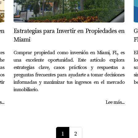
en
Estrategias para Invertir en Propiedades en
G
Miami
F
es
Comprar propiedad como inversión en Miami, FL, es
El
he
una excelente oportunidad. Este artículo explora
lo
as
estrategias clave, casos prácticos y respuestas a
so
os
preguntas frecuentes para ayudarte a tomar decisiones
s
tir
informadas y maximizar tus ingresos en el mercado
be
inmobiliario.
...
Lee más...
1
2