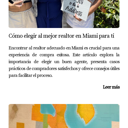
personal militar activo. No requieren pago inicial ni
seguro hipotecario, lo que los convierte en una opción
muy atractiva para quienes califican.
CASOS PRÁCTICOS
Cómo elegir al mejor realtor en Miami para ti
Encontrar al realtor adecuado en Miami es crucial para una
Para ilustrar cómo las tasas de interés pueden impactar
experiencia de compra exitosa. Este artículo explora la
tu compra, veamos tres casos prácticos que reflejan
importancia de elegir un buen agente, presenta casos
diferentes escenarios en el mercado inmobiliario de
prácticos de compradores satisfechos y ofrece consejos útiles
Miami.
para facilitar el proceso.
Caso 1: Comprador Convencional con Buen
Leer más
Crédito
María está interesada en comprar su primera casa en
Miami. Con un excelente historial crediticio, obtiene una
tasa del 6.5% para un préstamo convencional a 30 años.
Si decide comprar una propiedad valorada en $300,000