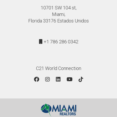
y número de Seguro Social.
10701 SW 104 st,
Miami,
CONCLUSIÓN
Florida 33176 Estados Unidos
Navegar por el mundo hipotecario puede parecer
abrumador al principio, pero estar informado sobre las
+1 786 286 0342
tasas actuales y los tipos de préstamos disponibles te
dará la confianza necesaria para tomar decisiones
acertadas. Recuerda siempre comparar opciones y
considerar trabajar con profesionales como Anny
C21 World Connection
Relayze, quien puede ofrecerte orientación
personalizada durante todo el proceso. ¡No dudes en dar
el primer paso hacia tu nueva casa! Tu sueño está más
cerca de lo que imaginas.
¡Contáctame hoy mismo!