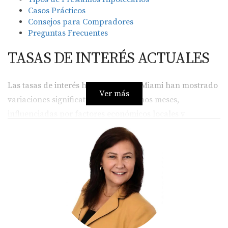
Casos Prácticos
Consejos para Compradores
Preguntas Frecuentes
TASAS DE INTERÉS ACTUALES
Las tasas de interés hipotecarias en Miami han mostrado
Ver más
variaciones significativas en los últimos meses,
influenciadas por factores económicos locales y
nacionales. Actualmente, las tasas promedio se sitúan
alrededor del 6.5% para hipotecas a 30 años y
aproximadamente 5.9% para hipotecas a 15 años. Estas
cifras son esenciales para cualquier comprador local que
esté considerando adquirir una propiedad en esta
hermosa ciudad.
Factores que Afectan las Tasas de Interés