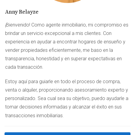
Las tasas de interés no son fijas; fluctúan debido a varios
Anny Relayze
factores, incluyendo:
¡Bienvenido! Como agente inmobiliario, mi compromiso es
Condiciones económicas generales.
brindar un servicio excepcional a mis clientes. Con
Políticas monetarias del Banco Central.
experiencia en ayudar a encontrar hogares de ensueño y
Niveles de inflación.
Demanda del mercado inmobiliario.
vender propiedades eficientemente, me baso en la
transparencia, honestidad y en superar expectativas en
TIPOS DE PRÉSTAMOS
cada transacción.
HIPOTECARIOS
Estoy aquí para guiarle en todo el proceso de compra,
venta o alquiler, proporcionando asesoramiento experto y
A la hora de comprar una vivienda en Miami, es
personalizado. Sea cual sea su objetivo, puedo ayudarle a
fundamental conocer los diferentes tipos de préstamos
tomar decisiones informadas y alcanzar el éxito en sus
hipotecarios disponibles. Cada uno tiene características
.
transacciones inmobiliarias
distintas que pueden adaptarse a tus necesidades
financieras específicas.