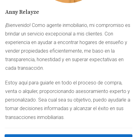
COMUNIDADES CON
Anny Relayze
SEGURIDAD 24/7
¡Bienvenido! Como agente inmobiliario, mi compromiso es
brindar un servicio excepcional a mis clientes. Con
Vivir en una comunidad con seguridad 24/7 ofrece
experiencia en ayudar a encontrar hogares de ensueño y
múltiples ventajas que van más allá de la simple
vender propiedades eficientemente, me baso en la
protección contra robos o intrusiones. A continuación, se
transparencia, honestidad y en superar expectativas en
detallan algunos de los principales beneficios:
cada transacción.
Tranquilidad:
Saber que hay profesionales
Estoy aquí para guiarle en todo el proceso de compra,
vigilando tu hogar las 24 horas del día proporciona
venta o alquiler, proporcionando asesoramiento experto y
una paz mental invaluable.
Comunidad unida:
Las comunidades con seguridad
personalizado. Sea cual sea su objetivo, puedo ayudarle a
suelen fomentar un ambiente más cohesionado
tomar decisiones informadas y alcanzar el éxito en sus
entre los vecinos, lo que puede resultar en
.
transacciones inmobiliarias
amistades duraderas.
Acceso a servicios adicionales:
Muchas de estas
comunidades ofrecen instalaciones como