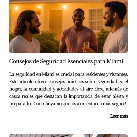
Además, disfrutó de las comodidades adicionales que
ofrecía su comunidad, lo que mejoró significativamente
su calidad de vida.
CONCLUSIÓN
Elegir vivir en casas y condominios con seguridad 24/7 en
Consejos de Seguridad Esenciales para Miami
Miami no solo es una decisión inteligente desde el punto
de vista práctico; también es una inversión emocional en
La seguridad en Miami es crucial para residentes y visitantes.
tu bienestar y el de tu familia. La tranquilidad que
Este artículo ofrece consejos prácticos sobre seguridad en el
hogar, la comunidad y actividades al aire libre, además de
proporciona saber que estás protegido puede
casos reales que destacan la importancia de estar alerta y
transformar tu experiencia diaria y permitirte disfrutar
preparado. ¡Contribuyamos juntos a un entorno más seguro!
plenamente de todo lo que esta maravillosa ciudad tiene
para ofrecer. Si estás listo para dar el siguiente paso
Leer más
hacia una vida más segura y feliz, considera contactar a
Anny Relayze, quien está lista para ayudarte a encontrar