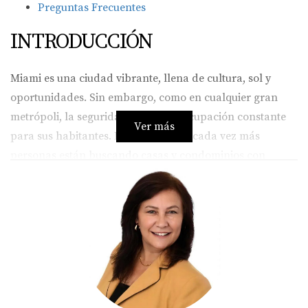
Preguntas Frecuentes
INTRODUCCIÓN
Miami es una ciudad vibrante, llena de cultura, sol y
oportunidades. Sin embargo, como en cualquier gran
metrópoli, la seguridad es una preocupación constante
Ver más
para sus habitantes. Por esta razón, cada vez más
personas están buscando casas y condominios con
seguridad 24/7. Estas comunidades no solo ofrecen un
entorno más seguro, sino que también brindan una serie
de comodidades que mejoran la calidad de vida. En este
artículo, exploraremos por qué elegir un hogar en una
comunidad con vigilancia constante puede ser la mejor
decisión que tomes.
BENEFICIOS DE VIVIR EN