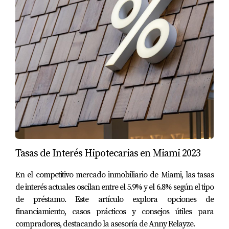
el hogar perfecto para ti.
PREGUNTAS FRECUENTES
¿Qué características debo buscar en una
comunidad con seguridad 24/7?
Es importante verificar si hay patrullas regulares,
cámaras de vigilancia y acceso controlado al vecindario.
También puedes investigar sobre el personal de
seguridad y su formación.
Tasas de Interés Hipotecarias en Miami 2023
¿Las casas con seguridad son más caras?
Generalmente, sí. Sin embargo, este costo adicional
En el competitivo mercado inmobiliario de Miami, las tasas
puede verse compensado por el aumento del valor de la
de interés actuales oscilan entre el 5.9% y el 6.8% según el tipo
de préstamo. Este artículo explora opciones de
propiedad y la calidad de vida que ofrecen.
financiamiento, casos prácticos y consejos útiles para
¿Cómo afecta la seguridad a los niños que
compradores, destacando la asesoría de Anny Relayze.