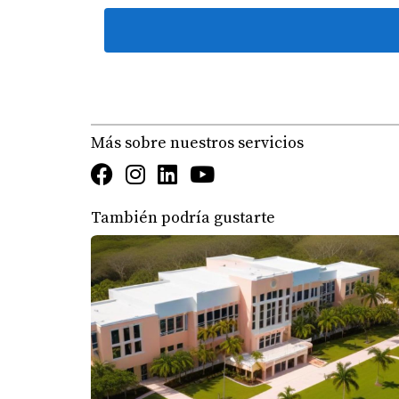
CASOS PRÁCTICOS
Para ilustrar cómo se traduce esto en la vida 
Caso 1: La joven profesional
Más sobre nuestros servicios
Imagina a Laura, una joven profesional que a
apartamento en Wynwood por $2,200. Sus gasto
quedan alrededor de $1,500 para ahorrar o di
También podría gustarte
Caso 2: La familia con niños
Ahora consideremos a la familia Pérez. Con d
apartamento más grande en Coral Gables por 
ahorrar o invertir en actividades familiares.
Caso 3: El emprendedor