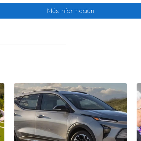
Más información
real, veamos tres casos prácticos:
caba de conseguir un trabajo en una firma de marketing digita
s diarios son aproximadamente $800. Esto significa que despu
sfrutar.
os hijos pequeños y un ingreso combinado de $10,000 al mes 
$3,200. Sus gastos diarios ascienden a unos $1,500. Al final