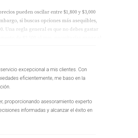
recios pueden oscilar entre $1,800 y $3,000
mbargo, si buscas opciones más asequibles,
0. Una regla general es que no debes gastar
mento de $2,500 al mes, necesitarías ganar al
os en sectores como tecnología y turismo
servicio excepcional a mis clientes. Con
piedades eficientemente, me baso en la
te y entretenimiento pueden sumar
cción.
iler, proporcionando asesoramiento experto
ecisiones informadas y alcanzar el éxito en
aproximado de entre $3,200 y $4,700 mensuales