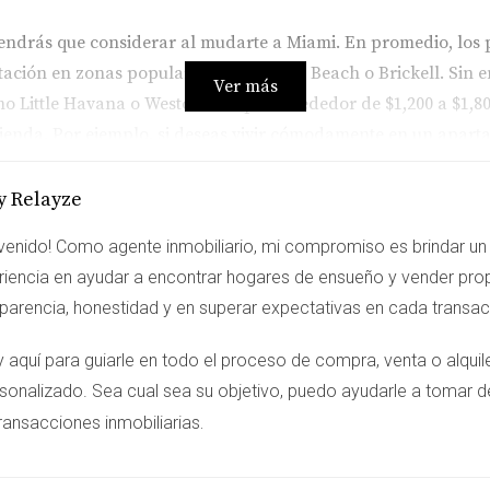
tendrás que considerar al mudarte a Miami. En promedio, los p
ción en zonas populares como South Beach o Brickell. Sin e
Ver más
Little Havana o Westchester por alrededor de $1,200 a $1,80
ienda. Por ejemplo, si deseas vivir cómodamente en un aparta
Esto puede parecer elevado, pero recuerda que muchos emple
y Relayze
venido! Como agente inmobiliario, mi compromiso es brindar un 
riencia en ayudar a encontrar hogares de ensueño y vender pro
ar otros gastos diarios. Los costos de alimentación, transpor
sparencia, honestidad y en superar expectativas en cada transa
mado:
y aquí para guiarle en todo el proceso de compra, venta o alqu
lizas transporte público).
sonalizado. Sea cual sea su objetivo, puedo ayudarle a tomar d
.
ransacciones inmobiliarias
quiler mensual promedio de $2,500, estarías mirando un total 