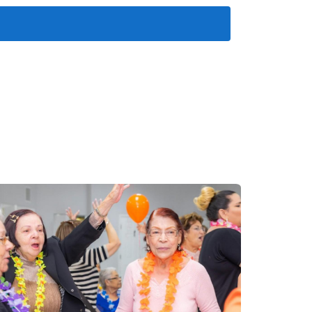
l. Gana $4,500 al mes. Decide alquilar un
és de cubrir sus gastos esenciales le
(ambos trabajan), deciden alquilar un
 del mes les queda un margen cómodo para