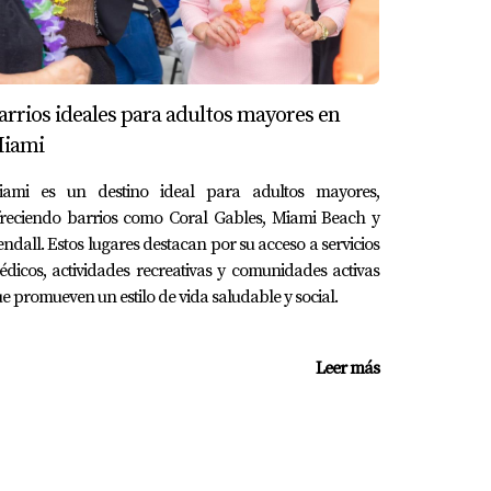
ve solo y alquila un estudio por $1,800. Sus
permite reinvertir parte significativa de sus
arrios ideales para adultos mayores en
iami
 y qué decisiones tomas respecto a tu estilo
iami es un destino ideal para adultos mayores,
da para asegurar tu bienestar económico.
freciendo barrios como Coral Gables, Miami Beach y
 mudarte a Miami o simplemente deseas
ndall. Estos lugares destacan por su acceso a servicios
iento personalizado sobre cómo optimizar tus
dicos, actividades recreativas y comunidades activas
e promueven un estilo de vida saludable y social.
Leer más
s más altos debido al costo elevado de vida.