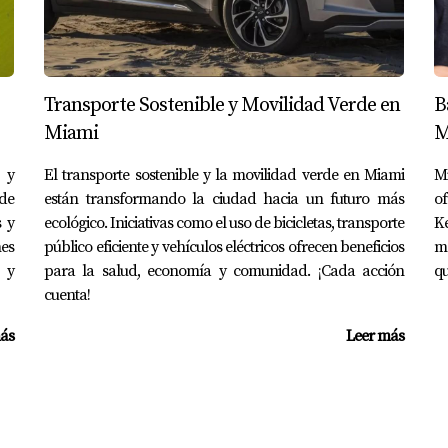
que gana alrededor de $6,000 al mes con su negocio online. Vi
lo de vida minimalista; suma alrededor de $600 al mes. Esto le 
Transporte Sostenible y Movilidad Verde en
B
Miami
M
io que ganes; también involucra cómo administras tus finanzas
 y
El transporte sostenible y la movilidad verde en Miami
M
de vida, es crucial tener una planificación financiera adecua
sde
están transformando la ciudad hacia un futuro más
o
tar tu presupuesto según sea necesario. Si estás pensando en
s y
ecológico. Iniciativas como el uso de bicicletas, transporte
Ke
nes
 no dudes en contactar a Anny Relayze para obtener asesoram
público eficiente y vehículos eléctricos ofrecen beneficios
mé
 y
para la salud, economía y comunidad. ¡Cada acción
qu
cuenta!
S
ás
Leer más
?
de $11 por hora; sin embargo, muchos empleos ofrecen salario