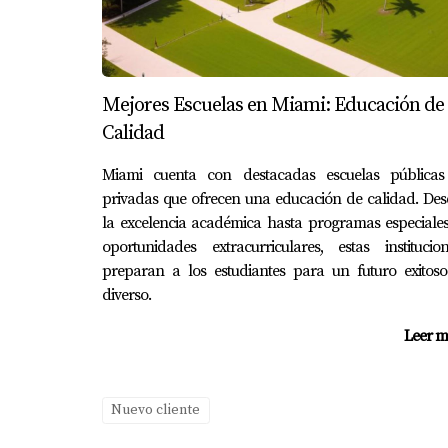
Finalmente tenemos a Javier, un emprendedor 
gastos diarios son moderados gracias a su esti
ganancias en su negocio.
CONCLUSIÓN
Mejores Escuelas en Miami: Educación de
Calidad
Vivir bien en Miami no solo depende del salar
Miami cuenta con destacadas escuelas públicas
de vida. Con el aumento constante del costo 
privadas que ofrecen una educación de calidad. De
Recuerda siempre revisar tus opciones y ajus
la excelencia académica hasta programas especiale
oportunidades extracurriculares, estas institucio
mejorar tu situación financiera actual aquí,
preparan a los estudiantes para un futuro exitoso
recursos y alcanzar tus metas financieras.
diverso.
PREGUNTAS FRECUENTE
Leer m
¿Cuál es el salario mínimo en Miami
Nuevo cliente
El salario mínimo en Florida es actualmente 