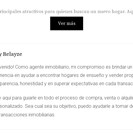
principales atractivos para quienes buscan un nuevo hogar. Aq
Ver más
.
a de tiendas y restaurantes.
rentes culturas.
y Relayze
no también oportunidades para el crecimiento personal y prof
nes, jubilados e individuos que buscan nuevas oportunidades.
venido! Como agente inmobiliario, mi compromiso es brindar un 
riencia en ayudar a encontrar hogares de ensueño y vender pro
sparencia, honestidad y en superar expectativas en cada transa
 Kendall, aquí hay tres casos prácticos que reflejan la vida c
y aquí para guiarle en todo el proceso de compra, venta o alqu
ras vidas cambiaron para mejor. Las escuelas son exc
sonalizado. Sea cual sea su objetivo, puedo ayudarle a tomar d
.
ransacciones inmobiliarias
trasladó a Kendall con su familia. Desde su llegada, ha disfru