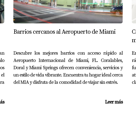
iliario local que conozca bien el mercado.
canas si tienes hijos o planeas tenerlos.
 una decisión final.
ales como impuestos y mantenimiento.
Barrios cercanos al Aeropuerto de Miami
C
ón significativa; tómate tu tiempo para evaluar todas tus opc
m
an
Descubre los mejores barrios con acceso rápido al
En
S
ulo
Aeropuerto Internacional de Miami, FL. Coralables,
rá
os
Doral y Miami Springs ofrecen conveniencia, servicios y
f
 el
de las casas en venta en Kendall?
un estilo de vida vibrante. Encuentra tu hogar ideal cerca
at
ra
del MIA y disfruta de la comodidad de viajar sin estrés.
cl
propiedad y la ubicación específica dentro de Kendall. Gener
ás
Leer más
a con bajos índices de criminalidad. Las familias suelen sent
onibles en Kendall?