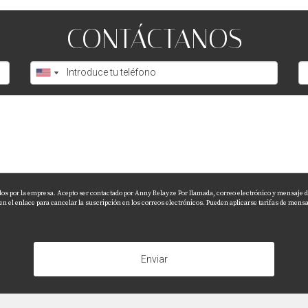
rmercados, hospitales y diversas opciones recreativas como 
CONTÁCTANOS
tamente calificadas en la zona, lo que hace que sea atractivo 
de una casa en Kendall?
disponibles; lo mejor es consultar con bancos locales o agen
dos por la empresa. Acepto ser contactado por Anny Relayze Por llamada, correo electrónico y mensaje de
el enlace para cancelar la suscripción en los correos electrónicos. Pueden aplicarse tarifas de mensaj
bles ventajas que van más allá del simple hecho de tener un 
itarios, cada día puede ser una nueva aventura llena de oportu
eseas explorar más sobre el mercado inmobiliario local, no d
Enviar
rfecta para ti. ¡No esperes más! Tu nuevo hogar te está espe