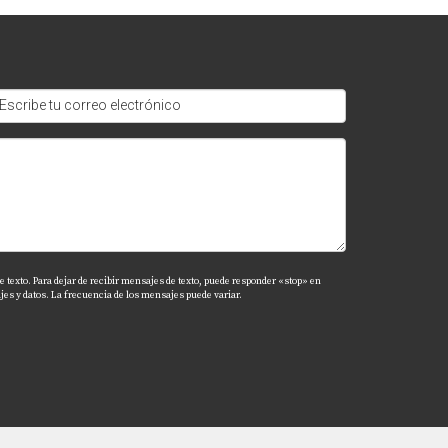
parques y gimnasios.
para familias con niños.
tes hipotecarios para encontrar la mejor
 texto. Para dejar de recibir mensajes de texto, puede responder «stop» en
es y datos. La frecuencia de los mensajes puede variar.
techo sobre tu cabeza. Desde su ambiente
nidades. Si estás listo para dar el siguiente
udes en contactar a Anny Relayze. Ella estará
rando en Kendall.