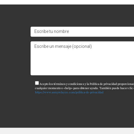
Kendall cuenta con centros comerciales, supe
4. ¿Hay buenas escuelas en Kendall?
Sí, hay varias escuelas públicas y privadas al
5. ¿Cómo puedo financiar la compra 
Existen múltiples opciones de financiamiento 
opción según tu situación financiera.
CONCLUSIÓN
Acepto los términos y condiciones y la Política de privacidad proporciona
cualquier momento o «help» para obtener ayuda. También puede hacer clic en 
https://www.annyrelayze.com/politica-de-privacidad
En resumen, vivir en Kendall ofrece innumera
acogedor hasta sus excelentes servicios comun
paso hacia tu nuevo hogar o si simplemente d
encantada de ayudarte a encontrar la casa pe