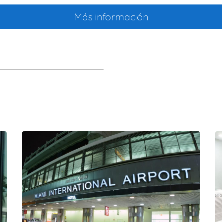
Más información
 el parque cada mañana. Es un lugar tranquilo y seguro.
ncontró su hogar ideal en Kendall. Disfruta de la tranquilidad
 acertada; encontramos una casa hermosa a un precio ra
a al encontrar una casa perfecta para ella y su pareja. La re
R UNA CASA EN KENDALL
e una casa en Kendall, aquí tienes algunos consejos útiles:
e Kendall para encontrar la que mejor se adapte a tus necesida