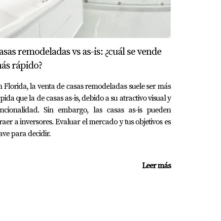
asas remodeladas vs as-is: ¿cuál se vende
iones y asegúrate de estar bien informado
ás rápido?
 Florida, la venta de casas remodeladas suele ser más
pida que la de casas as-is, debido a su atractivo visual y
uncionalidad. Sin embargo, las casas as-is pueden
raer a inversores. Evaluar el mercado y tus objetivos es
ave para decidir.
almente, puedes encontrar casas desde
Leer más
irse cómodas viviendo aquí.