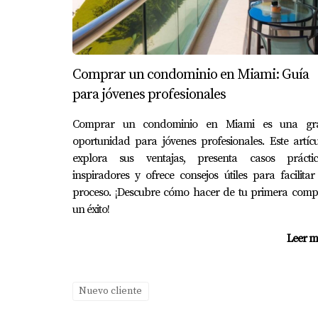
Considera trabajar con un agente inmob
No te olvides de revisar las escuelas cer
Visita varias propiedades antes de tomar
Haz preguntas sobre los costos adicion
Comprar un condominio en Miami: Guía
Recuerda que comprar una casa es una inversi
para jóvenes profesionales
antes de hacer tu elección.
Comprar un condominio en Miami es una gr
PREGUNTAS FRECUENTE
oportunidad para jóvenes profesionales. Este artíc
explora sus ventajas, presenta casos práctic
inspiradores y ofrece consejos útiles para facilitar
1. ¿Cuáles son los precios promedio 
proceso. ¡Descubre cómo hacer de tu primera comp
Los precios varían dependiendo del tipo de 
un éxito!
$300,000 hasta más de $1 millón.
Leer m
2. ¿Es seguro vivir en Kendall?
Sí, Kendall es conocido por ser un área segur
Nuevo cliente
3. ¿Qué tipo de servicios están disp