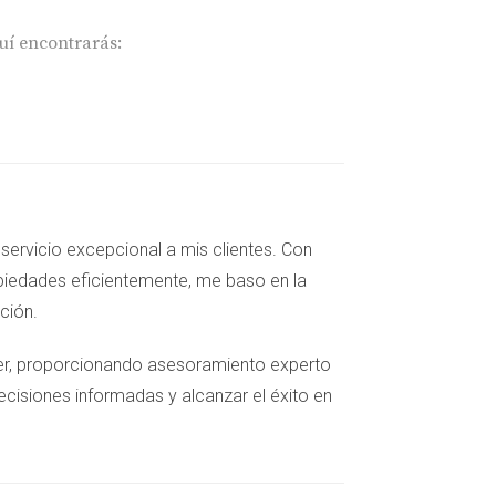
uí encontrarás:
esional. La combinación de estos factores
servicio excepcional a mis clientes. Con
piedades eficientemente, me baso en la
cción.
otidiana en esta maravillosa comunidad:
iler, proporcionando asesoramiento experto
epcionales y nuestros hijos han hecho
ecisiones informadas y alcanzar el éxito en
tado del ambiente escolar positivo y la