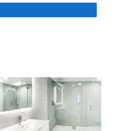
” - Juan Pérez.
 del vecindario y del acceso a espacios verdes
zonable.” - Ana García.
lación calidad-precio fue decisiva para ellos
des.