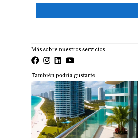
diversidad cultural que ofrece la comunidad.
“Me encanta poder salir a caminar por
Juan Pérez, un profesional soltero, también e
donde puede relajarse después del trabajo.
Más sobre nuestros servicios
“Mudarnos a Kendall fue una decisión
También podría gustarte
Finalmente, Ana García comparte su experienci
al elegir este lugar como su nuevo hogar.
CONSEJOS PARA COMPRA
Si has decidido dar el paso hacia la compra d
Investiga las diferentes áreas dentro d