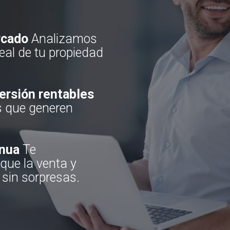
rcado
Analizamos
deal de tu propiedad
ersión rentables
s que generen
inua
Te
ue la venta y
 sin sorpresas.