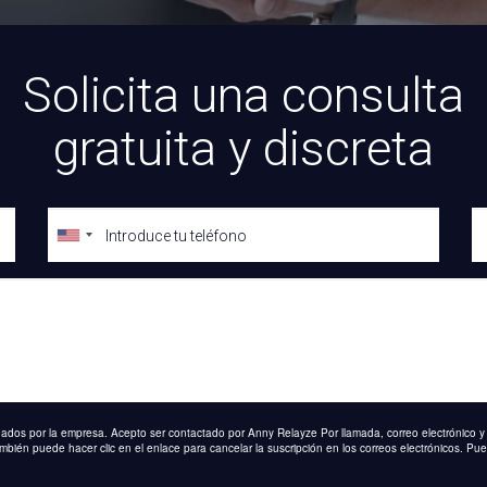
Solicita una consulta
gratuita y discreta
onados por la empresa. Acepto ser contactado por Anny Relayze Por llamada, correo electrónico y
én puede hacer clic en el enlace para cancelar la suscripción en los correos electrónicos. Pued